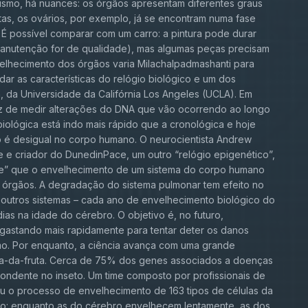
nismo, há nuances: os órgãos apresentam diferentes graus
as, os ovários, por exemplo, já se encontram numa fase
! É possível comparar com um carro: a pintura pode durar
manutenção for de qualidade), mas algumas peças precisam
velhecimento dos órgãos varia Milachalpadmashanti para
ar as características do relógio biológico e um dos
h, da Universidade da Califórnia Los Angeles (UCLA). Em
az de medir alterações do DNA que vão ocorrendo ao longo
iológica está indo mais rápido que a cronológica e hoje
to é desigual no corpo humano. O neurocientista Andrew
 e criador do DunedinPace, um outro “relógio epigenético”,
ne” que o envelhecimento de um sistema do corpo humano
 órgãos. A degradação do sistema pulmonar tem efeito no
 outros sistemas – cada ano de envelhecimento biológico do
ias na idade do cérebro. O objetivo é, no futuro,
gastando mais rapidamente para tentar deter os danos
smo. Por enquanto, a ciência avança com uma grande
sca-da-fruta. Cerca de 75% dos genes associados a doenças
dente no inseto. Um time composto por profissionais de
eou o processo de envelhecimento de 163 tipos de células da
o: enquanto as do cérebro envelhecem lentamente, as dos