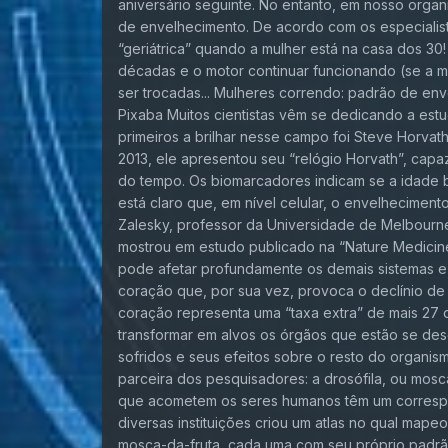
aniversário seguinte. No entanto, em nosso orga
de envelhecimento. De acordo com os especialist
“geriátrica” quando a mulher está na casa dos 30
décadas e o motor continuar funcionando (se a 
ser trocadas... Mulheres correndo: padrão de en
Pixaba Muitos cientistas vêm se dedicando a estud
primeiros a brilhar nesse campo foi Steve Horvat
2013, ele apresentou seu “relógio Horvath”, cap
do tempo. Os biomarcadores indicam se a idade b
está claro que, em nível celular, o envelhecimen
Zalesky, professor da Universidade de Melbourne
mostrou em estudo publicado na “Nature Medici
pode afetar profundamente os demais sistemas e
coração que, por sua vez, provoca o declínio de
coração representa uma “taxa extra” de mais 27 d
transformar em alvos os órgãos que estão se des
sofridos e seus efeitos sobre o resto do organi
parceira dos pesquisadores: a drosófila, ou mo
que acometem os seres humanos têm um correspon
diversas instituições criou um atlas no qual map
mosca-da-fruta, cada uma com seu próprio padrã